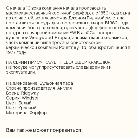
С начала 19 века компания начала производить
высококачественный костяной фарфор, а с 1850 года одна
из ее частей, возглавляемая Джоном Риджвэйем, стала
поставщиком посуды для королевского двора. В1962 году
компания была разделена, одна часть (фарфоровая) была
продана гончарной компании EW Brain&Со, вскоре
купленной Wedgwood. Вторая, занимавшаяся керамикой,
часть компании была продана бристольской
керамической компании Pountney Ltd, обанкротившейся в
1977 году.
НА СЕРИИ ПРИСУТСВУЕТ НЕБОЛЬШОЙ КРАКЕЛЮР.
На посуде могут присутствовать следы времени и
эксплуатации.
Наименование: Бульонная пара
Страна производителя: Англия
Бренд: Ridgway
Серия: Windsor
Цвет: Белый
Цвет: Красный
Материал: Фарфор
Вам так же может понравиться