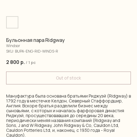
Бульонная пара Ridgway
Windsor
SKU:
BUPA-ENG-RID-WINDS-R
2 800
р.
/
1 pc
Out of stock
Мануфактура была основана братьями Риджуэй (Ridgway) в
1792 году в местечке Келдон, Северный Стаффордшир,
Англия. Вскоре братья разделили бизнес между
сыновьями, с которых и началась фарфоровая династия
Риджуэй, просуществовавшая до середины 20 века,
периодически меняя названия компаний (Ridgway and
Sons, J and W Ridgway, John Ridgway & Co, Cauldon Ltd,
Cauldon Potteries Ltd, и, наконец, с 1930 года - Royal
Cauldon).