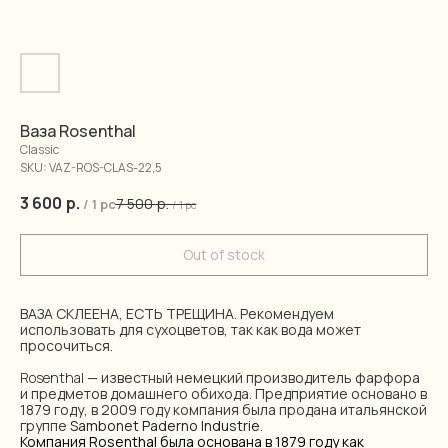
Ваза Rosenthal
Classic
SKU:
VAZ-ROS-CLAS-22,5
3 600
р.
7 500
р.
/
1 pc
/
1 pc
Out of stock
ВАЗА СКЛЕЕНА, ЕСТЬ ТРЕЩИНА. Рекомендуем
использовать для сухоцветов, так как вода может
просочиться.
Rosenthal
— известный немецкий производитель фарфора
и предметов домашнего обихода. Предприятие основано в
1879 году, в 2009 году компания была продана итальянской
группе
Sambonet Paderno Industrie
.
Компания Rosenthal была основана в 1879 году как