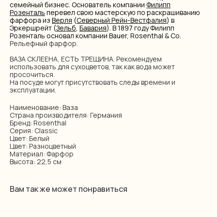
семейный бизнес. Основатель компании
Филипп
Розенталь
перевел свою мастерскую по раскрашиванию
фарфора из
Верля
(
Северный Рейн-Вестфалия
) в
Эркершрейт (
Зельб
,
Бавария
). В 1897 году Филипп
Розенталь основал компании Bauer, Rosenthal & Co.
Рельефный фарфор.
ВАЗА СКЛЕЕНА, ЕСТЬ ТРЕЩИНА. Рекомендуем
использовать для сухоцветов, так как вода может
просочиться.
На посуде могут присутствовать следы времени и
эксплуатации.
Наименование: Ваза
Страна производителя: Германия
Бренд: Rosenthal
Серия: Classic
Цвет: Белый
Цвет: Разноцветный
Материал: Фарфор
Высота: 22,5 см
Вам так же может понравиться