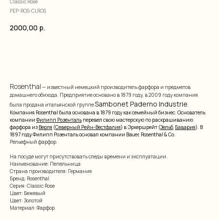
Classic Rose
PEP-ROS-CLROS
2000,00
р.
добавить в корзину
Rosenthal
— известный немецкий производитель фарфора и предметов
домашнего обихода. Предприятие основано в 1879 году, в 2009 году компания
Sambonet Paderno Industrie
была продана итальянской группе
.
Компания Rosenthal была основана в 1879 году как семейный бизнес. Основатель
компании
Филипп Розенталь
перевел свою мастерскую по раскрашиванию
фарфора из
Верля
(
Северный Рейн-Вестфалия
) в Эркершрейт (
Зельб
,
Бавария
). В
1897 году Филипп Розенталь основал компании Bauer, Rosenthal & Co.
Рельефный фарфор.
На посуде могут присутствовать следы времени и эксплуатации.
Наименование: Пепельница
Страна производителя: Германия
Бренд: Rosenthal
Серия: Classic Rose
Цвет: Бежевый
Цвет: Золотой
Материал: Фарфор