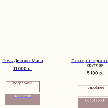
Печь Дионис. Мини
Скатерть однот
круглая
11 000
р.
5 100
р.
подробнее
подробнее
Out of stock
Out of stock