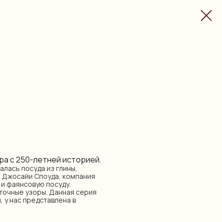
ра с 250-летней историей
.
алась посуда из глины,
я Джосайи Споуда, компания
и фаянсовую посуду.
точные узоры. Данная серия
, у нас представлена в