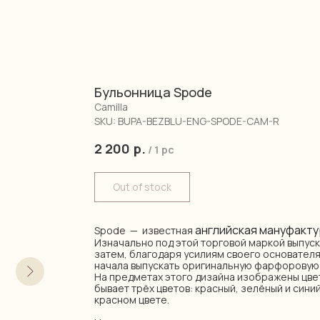
Бульонница Spode
Camilla
SKU:
BUPA-BEZBLU-ENG-SPODE-CAM-R
2 200
р.
/
1 pc
Out of stock
английская мануфакту
Spode — известная
Изначально под этой торговой маркой выпуск
затем, благодаря усилиям своего основател
начала выпускать оригинальную фарфоровую 
На предметах этого дизайна изображены цве
бывает трёх цветов: красный, зелёный и синий
красном цвете.