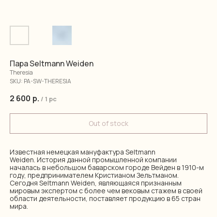
Пара Seltmann Weiden
Theresia
SKU:
PA-SW-THERESIA
2 600
р.
/
1 pc
Out of stock
Известная немецкая мануфактура Seltmann
Weiden. История данной промышленной компании
началась в небольшом баварском городе Вейден в 1910-м
году, предпринимателем Кристианом Зельтманом.
Сегодня Seltmann Weiden, являющаяся признанным
мировым экспертом с более чем вековым стажем в своей
области деятельности, поставляет продукцию в 65 стран
мира.