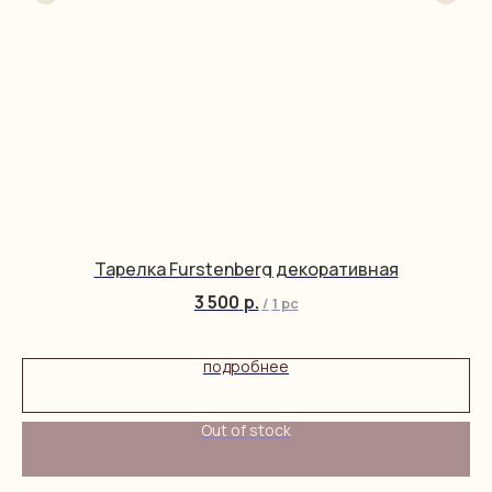
Тарелка Furstenberg декоративная
3 500
р.
/
1 pc
подробнее
Out of stock