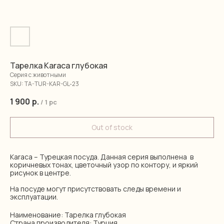
Тарелка Karaca глубокая
Серия с животными
SKU:
TA-TUR-KAR-GL-23
1 900
р.
/
1 pc
Out of stock
Karaca – Турецкая посуда. Данная серия выполнена в
коричневых тонах, цветочный узор по контору, и яркий
рисунок в центре.
На посуде могут присутствовать следы времени и
эксплуатации.
Наименование: Тарелка глубокая
Страна производителя: Турция