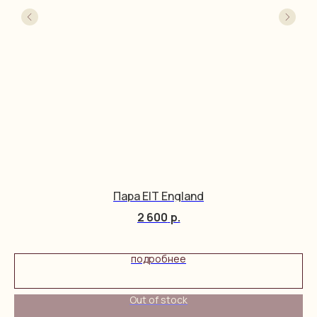
Пара EIT England
2 600
р.
подробнее
Out of stock