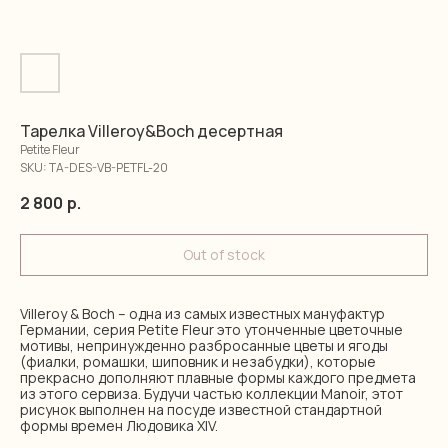
Тарелка Villeroy&Boch десертная
Petite Fleur
SKU:
TA-DES-VB-PETFL-20
2 800
р.
Out of stock
Villeroy & Boch – одна из самых известных мануфактур
Германии, серия Petite Fleur это утонченные цветочные
мотивы, непринужденно разбросанные цветы и ягоды
(фиалки, ромашки, шиповник и незабудки), которые
прекрасно дополняют плавные формы каждого предмета
из этого сервиза. Будучи частью коллекции Manoir, этот
рисунок выполнен на посуде известной стандартной
формы времен Людовика XIV.