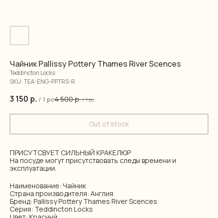
Чайник Pallissy Pottery Thames River Scences
Teddincton Locks
SKU:
TEA-ENG-PPTRS-R
3 150
р.
4 500
р.
/
1 pc
/
1 pc
Out of stock
ПРИСУТСВУЕТ СИЛЬНЫЙ КРАКЕЛЮР
На посуде могут присутствовать следы времени и
эксплуатации.
Наименование: Чайник
Страна производителя: Англия
Бренд: Pallissy Pottery Thames River Scences
Серия: Teddincton Locks
Цвет: Красный