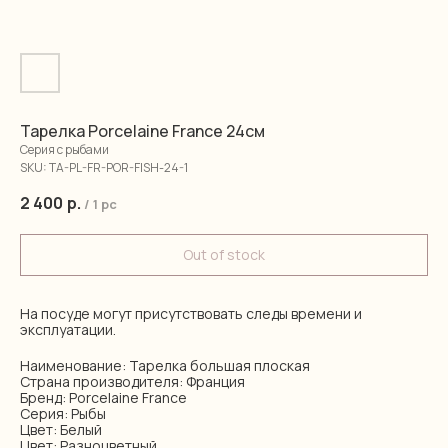
Тарелка Porcelaine France 24см
Серия с рыбами
SKU:
TA-PL-FR-POR-FISH-24-1
2 400
р.
/
1 pc
Out of stock
На посуде могут присутствовать следы времени и
эксплуатации.
Наименование: Тарелка большая плоская
Страна производителя: Франция
Бренд: Porcelaine France
Серия: Рыбы
Цвет: Белый
Цвет: Разноцветный