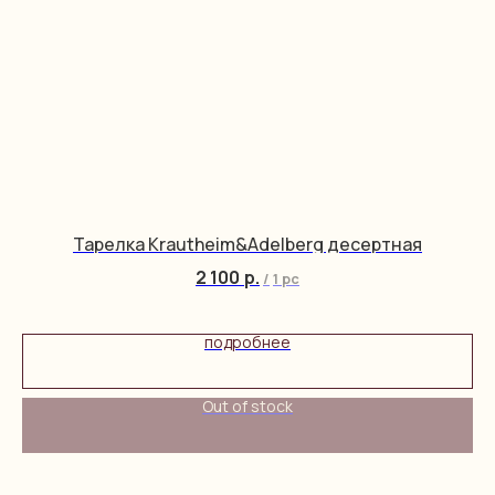
Тарелка Krautheim&Adelberg десертная
2 100
р.
/
1 pc
подробнее
Out of stock