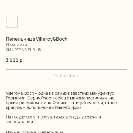
Пепельница Villeroy&Boch
Phoenix blau
SKU:
PEP-VB-PHBL-15
3 000
р.
Out of stock
Villeroy & Boch – одна из самых известных мануфактур
Германии. Серия Phoenix blau с минималистичным, но
ярким рисунком птицы Феникс – птицой счастья, станет
красивым дополнением Вашего дома.
На посуде могут присутствовать следы времени и
эксплуатации.
Наименование: Пепельница