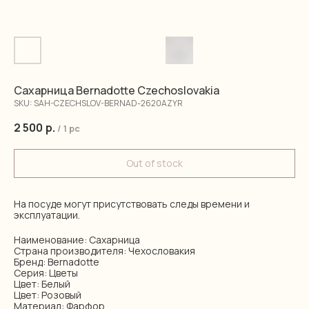
Сахарница Bernadotte Czechoslovakia
SKU:
SAH-CZECHSLOV-BERNAD-2620AZYR
2 500
р.
/
1 pc
Out of stock
На посуде могут присутствовать следы времени и
эксплуатации.
Наименование: Сахарница
Страна производителя: Чехословакия
Бренд: Bernadotte
Серия: Цветы
Цвет: Белый
Цвет: Розовый
Материал: Фарфор