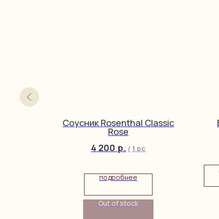
Bavaria
Соусник Rosenthal Classic
Rose
4 200
р.
/
1 pc
подробнее
Out of stock