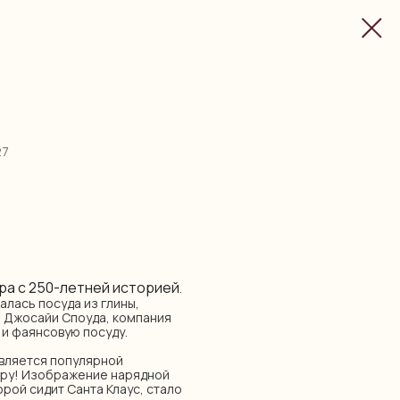
27
ра с 250-летней историей
.
алась посуда из глины,
я Джосайи Споуда, компания
и фаянсовую посуду.
является популярной
иру! Изображение нарядной
орой сидит Санта Клаус, стало