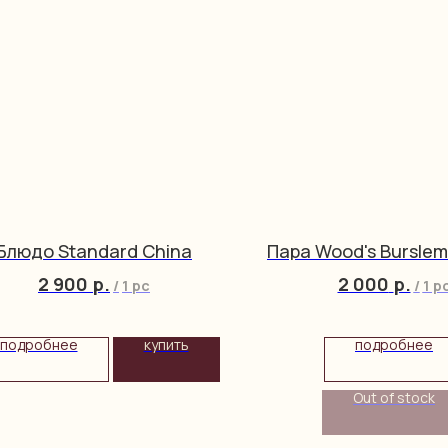
Блюдо Standard China
Пара Wood's Burslem
2 900
р.
2 000
р.
/
1 pc
/
1 p
подробнее
купить
подробнее
Out of stock