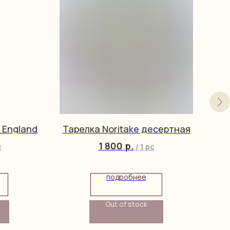
 England
Тарелка Noritake десертная
1 800
р.
c
/
1 pc
подробнее
Out of stock