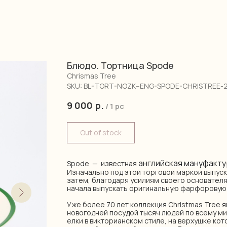
Блюдо. Тортница Spode
Chrismas Tree
SKU:
BL-TORT-NOZK--ENG-SPODE-CHRISTREE-
9 000
р.
/
1 pc
Out of stock
английская мануфакту
Spode — известная
Изначально под этой торговой маркой выпуск
затем, благодаря усилиям своего основател
начала выпускать оригинальную фарфоровую 
Уже более 70 лет коллекция Christmas Tree 
новогодней посудой тысяч людей по всему м
елки в викторианском стиле, на верхушке кот