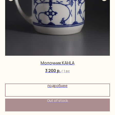
Молочник KAHLA
3 200
р.
/
1 pc
подробнее
Out of stock