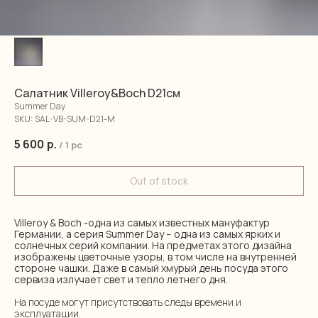
Салатник Villeroy&Boch D21см
Summer Day
SKU:
SAL-VB-SUM-D21-M
5 600
р.
/
1 pc
Out of stock
Villeroy & Boch -одна из самых известных мануфактур
Германии, а серия Summer Day – одна из самых ярких и
солнечных серий компании. На предметах этого дизайна
изображены цветочные узоры, в том числе на внутренней
стороне чашки. Даже в самый хмурый день посуда этого
сервиза излучает свет и тепло летнего дня.
На посуде могут присутствовать следы времени и
эксплуатации.