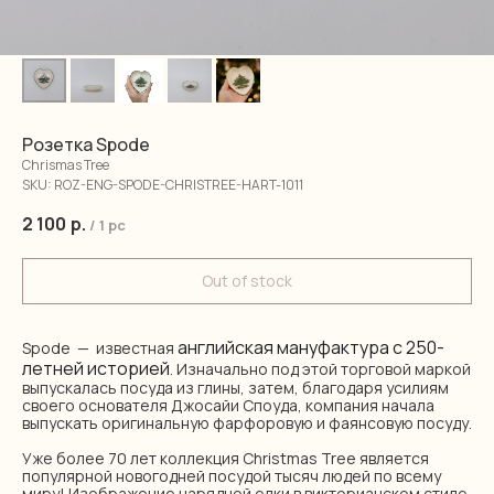
Розетка Spode
Chrismas Tree
SKU:
ROZ-ENG-SPODE-CHRISTREE-HART-1011
2 100
р.
/
1 pc
Out of stock
английская мануфактура с 250-
Spode — известная
летней историей
. Изначально под этой торговой маркой
выпускалась посуда из глины, затем, благодаря усилиям
своего основателя Джосайи Споуда, компания начала
выпускать оригинальную фарфоровую и фаянсовую посуду.
Уже более 70 лет коллекция Christmas Tree является
популярной новогодней посудой тысяч людей по всему
миру! Изображение нарядной елки в викторианском стиле,