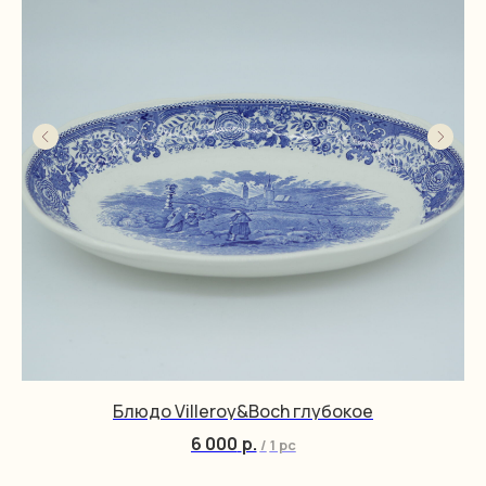
Блюдо Villeroy&Boch глубокое
6 000
р.
/
1 pc