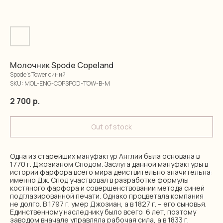
Молочник Spode Copeland
Spode's Tower синий
SKU:
MOL-ENG-COPSPOD-TOW-B-M
2 700
р.
Out of stock
Одна из старейших мануфактур Англии была основана в
1770 г. Джозианом Сподом. Заслуга данной мануфактуры в
истории фарфора всего мира действительно значительна:
именно Дж. Спод участвовал в разработке формулы
костяного фарфора и совершенствовании метода синей
подглазированной печати. Однако процветала компания
не долго. В 1797 г. умер Джозиан, а в 1827 г. – его сыновья.
Единственному наследнику было всего 6 лет, поэтому
заводом вначале управляла рабочая сила, а в 1833 г.