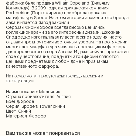
фабрика была продана William Copeland (Вильяму
Копиленду). В 2009 году, американская компания
Portmeirion (Портемирион) приобрела права на
мануфактуру Spode. На этом история знаменитого бренда
заканчивается. Завод закрыли.
Сервизы Фирмы Spode всегда высоко ценились
коллекционерами за его интересный дизайн: Джозиан
Спод редко изготавливал классические изделия, часто
отдавая предпочтения восточным узорам. На протяжении
многих лет мануфактура являлась поставщиком фарфора
для королевского двора Англии. И даже сейчас, прекратив
своё существование, предметы этой фирмы являются
ценными предметами в любом доме и признакам
качественного фарфора.
На посуде могут присутствовать следы времени и
эксплуатации.
Наименование: Молочник
Страна производителя: Англия
Бренд: Spode
Серия: Spode's Tower синий
Цвет: Синий
Материал: Фарфор
Вам так же может понравиться