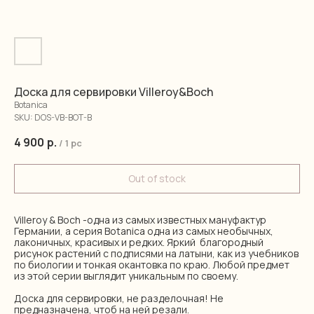
Доска для сервировки Villeroy&Boch
Botanica
SKU:
DOS-VB-BOT-B
4 900
р.
/
1 pc
Out of stock
Villeroy & Boch -одна из самых известных мануфактур
Германии, а серия Botanica одна из самых необычных,
лаконичных, красивых и редких. Яркий благородный
рисунок растений с подписями на латыни, как из учебников
по биологии и тонкая окантовка по краю. Любой предмет
из этой серии выглядит уникальным по своему.
Доска для сервировки, не разделочная! Не
предназначена, чтоб на ней резали.