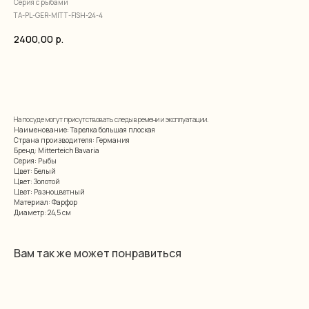
Серия с рыбами
TA-PL-GER-MITT-FISH-24-4
2400,00
р.
добавить в корзину
На посуде могут присутствовать следы времени и эксплуатации.
Наименование: Тарелка большая плоская
Страна производителя: Германия
Бренд: Mitterteich Bavaria
Серия: Рыбы
Цвет: Белый
Цвет: Золотой
Цвет: Разноцветный
Материал: Фарфор
Диаметр: 24,5 см
Вам так же может понравиться