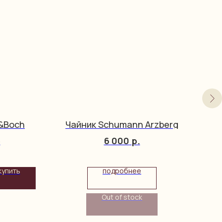
y&Boch
Чайник Schumann Arzberg
М
6 000
р.
c
купить
подробнее
Out of stock