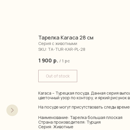
Тарелка Karaca 28 см
Серия с животными
SKU:
TA-TUR-KAR-PL-28
1 900
р.
/
1 pc
Out of stock
Karaca – Турецкая посуда. Данная серия выпо
цветочный узор по контору, и яркий рисунок в
На посуде могут присутствовать следы време
Наименование: Тарелка большая плоская
Страна производителя: Турция
Серия: Животные