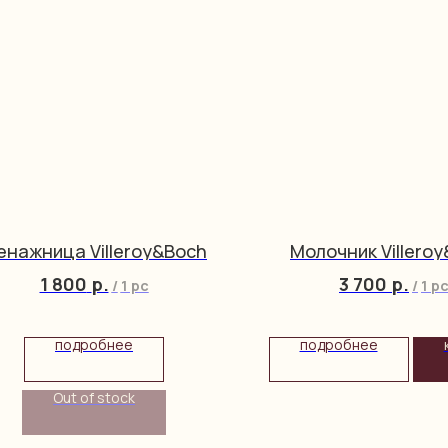
енажница Villeroy&Boch
Молочник Villero
1 800
р.
3 700
р.
/
1 pc
/
1 p
подробнее
подробнее
Out of stock