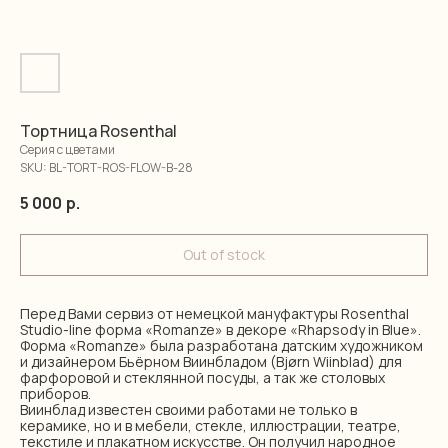
Тортница Rosenthal
Серия с цветами
SKU:
BL-TORT-ROS-FLOW-B-28
5 000
р.
Out of stock
Перед Вами сервиз от немецкой мануфактуры Rosenthal
Studio-line форма «Romanze» в декоре «Rhapsody in Blue».
Форма «Romanze» была разработана датским художником
и дизайнером Бьёрном Виинбладом (Bjørn Wiinblad) для
фарфоровой и стеклянной посуды, а так же столовых
приборов.
Виинблад известен своими работами не только в
керамике, но и в мебели, стекле, иллюстрации, театре,
текстиле и плакатном искусстве. Он получил народное