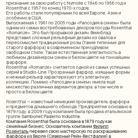
признание за свою работу с Nymolle с 1946 по 1956 год и
Rosenthal с 1957 по конец 1970-х годов.
Его работы стали популярными по всей Европе, Азии и
особенно в США.
Выпускаемая с 1961 по 2005 годы «Рапсодия в синем» была
одним из самых востребованных декоров посуды Rosenthal
«Romanze». Это был прорывной дизайн. Виинблад
представил сложный рельефный дизайн из овалов и
переосмыслил традиционные розы (такие типичные для
старого фарфора) в современном причудливом
свободном стиле. Такая естественная элегантность в
любимом дизайнером синем и белом цвете на тончайшем
фарфоре.
Rosenthal «Romanze» считается одной из самых успешных
серий в Studio-Line. Прозрачный фарфор, изящные формы
и нежный рельеф характеризуют эту элегантную
коллекцию. Помимо «Рапсодии в синем» имела ещё
множество различных вариантов декора, в том числе и
просто в белом цвете.
Rosenthal
— известный немецкий производитель фарфора
и предметов домашнего обихода. Предприятие основано в
1879 году, в 2009 году компания была продана итальянской
группе
Sambonet Paderno Industrie
.
Компания Rosenthal была основана в 1879 году как
семейный бизнес. Основатель компании
Филипп
Розенталь
перевел свою мастерскую по раскрашиванию
фарфора из
Верля
(
Северный Рейн-Вестфалия
) в