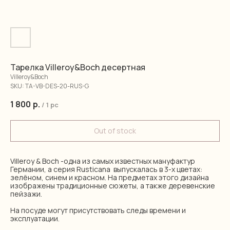
Тарелка Villeroy&Boch десертная
Villeroy&Boch
SKU:
TA-VB-DES-20-RUS-G
1 800
р.
/
1 pc
Out of stock
Villeroy & Boch -одна из самых известных мануфактур
Германии, а серия Rusticana выпускалась в 3-х цветах:
зелёном, синем и красном. На предметах этого дизайна
изображены традиционные сюжеты, а также деревенские
пейзажи.
На посуде могут присутствовать следы времени и
эксплуатации.