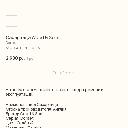
Сахарница Wood & Sons
Dorset
SKU:
SAH-ENG-DORS
2 600
р.
/
1 pc
Out of stock
На посуде могут присутствовать следы времени и
эксплуатации.
Наименование: Сахарница
Страна производителя: Англия
Бренд: Wood & Sons
Серия: Dorset
Цвет: Зелёный
Материал: Фарфор