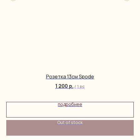
Розетка 13см Spode
1 200
р.
/
1 pc
подробнее
Out of stock