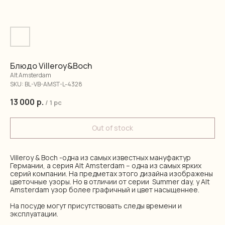
Блюдо Villeroy&Boch
Alt Amsterdam
SKU:
BL-VB-AMST-L-4328
13 000
р.
/
1 pc
Out of stock
Villeroy & Boch -одна из самых известных мануфактур
Германии, а серия Alt Amsterdam – одна из самых ярких
серий компании. На предметах этого дизайна изображены
цветочные узоры. Но в отличии от серии Summer day, у Alt
Amsterdam узор более графичный и цвет насыщеннее.
На посуде могут присутствовать следы времени и
эксплуатации.