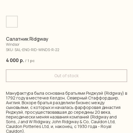
Салатник Ridgway
Windsor
SKU:
SAL-ENG-RID-WINDS-R-22
4 000
р.
/
1 pc
Out of stock
Мануфактура была основана братьями Риджуэй (Ridgway) в
1792 году в местечке Келдон, Северный Стаффордшир,
Англия. Вскоре братья разделили бизнес между
сыновьями, с которых и началась фарфоровая династия
Риджуэй, просуществовавшая до середины 20 века,
периодически меняя названия компаний (Ridgway and
Sons, J and W Ridgway, John Ridgway & Co, Cauldon Ltd,
Cauldon Potteries Ltd, и, наконец, с 1930 года - Royal
Cauldon).