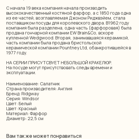
С начала 19 века компания начала производить
высококачественный костяной фарфор, а с 1850 года одна
из ее частей, возглавляемая Джоном Риджвэйем, стала
поставщиком посуды для королевского двора. В1962 году
компания была разделена, одна часть (фарфоровая) была
продана гончарной компании EW Brain&Со, вскоре
купленной Wedgwood. Вторая, занимавшаяся керамикой,
часть компании была продана бристольской
керамической компании Pountney Ltd, обанкротившейся в
1977 году.
НА СЕРИИ ПРИСУТСВУЕТ НЕБОЛЬШОЙ КРАКЕЛЮР.
На посуде могут присутствовать следы времени и
эксплуатации.
Наименование: Салатник
Страна производителя: Англия
Бренд: Ridgway
Серия: Windsor
Цвет: Белый
Цвет: Красный
Материал: Фарфор
Диаметр: 22,5 см
Вам так же может понравиться