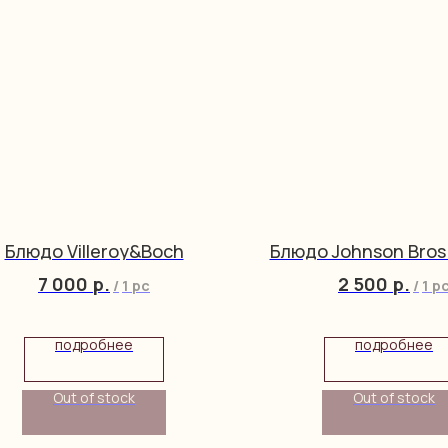
Блюдо Villeroy&Boch
Блюдо Johnson Bros
7 000
р.
2 500
р.
/
1 pc
/
1 p
подробнее
подробнее
Out of stock
Out of stock