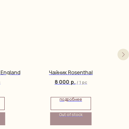
 England
Чайник Rosenthal
8 000
р.
c
/
1 pc
подробнее
Out of stock