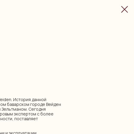
eiden. История данной
ом баварском городе Вейден
м Зельтманом. Сегодня
ировым экспертом с более
ности, поставляет
ни и эксплуатации.