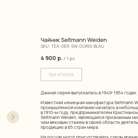
Чайник Seltmann Weiden
SKU:
TEA-GER-SW-DORIS-BLAU
4 900
р.
/
1 pc
Out of stock
Данная серия выпускалась в 1949-1954 годах.
Известная немецкая мануфактура Seltmann W
промышленной компании началась в небольш
в 1910-м году, предпринимателем Кристиано
Seltmann Weiden, являющаяся признанным м
чем вековым стажем в своей области деятель
продукцию в 65 стран мира.
На посуде могут присутствовать следы време