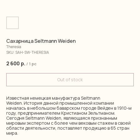
Сахарница Seltmann Weiden
Theresia
SKU:
SAH-SW-THERESIA
2 600
р.
/
1 pc
Out of stock
Известная немецкая мануфактура Seltmann
Weiden. История данной промышленной компании
началась в небольшом баварском городе Вейден в 1910-м
году, предпринимателем Кристианом Зельтманом.
Сегодня Seltmann Weiden, являющаяся признанным
мировым экспертом с более чем вековым стажем в своей
области деятельности, поставляет продукцию в 65 стран
мира.