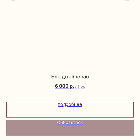
Блюдо Jlmenau
6 000
р.
/
1 pc
подробнее
Out of stock