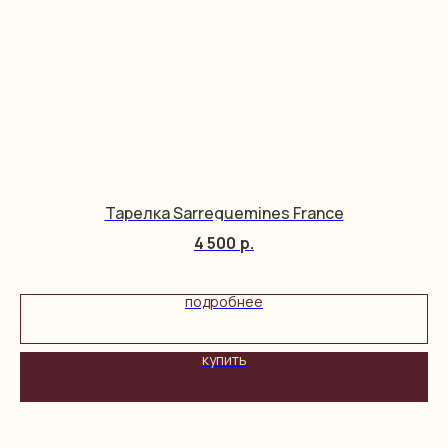
Тарелка Sarreguemines France
4 500
р.
подробнее
купить