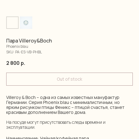
Пара Villeroy&Boch
Phoenix blau
SKU:
PA-ES-VB-PHBL
2 800
р.
Out of stock
Villeroy & Boch – одна из самых известных мануфактур
Германии. Серия Phoenix blau с минималистичным, но
ярким рисунком птицы Феникс – птицой счастья, станет
красивым дополнением Вашего дома.
На посуде могут присутствовать следы времени и
эксплуатации.
Наименование: Чайная/кофейная пара