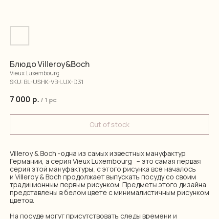
Блюдо Villeroy&Boch
Vieux Luxembourg
SKU:
BL-USHK-VB-LUX-D31
7 000
р.
/
1 pc
Out of stock
Villeroy & Boch -одна из самых известных мануфактур
Германии, а серия Vieux Luxembourg – это самая первая
серия этой мануфактуры, с этого рисунка всё началось
и Villeroy & Boch продолжает выпускать посуду со своим
традиционным первым рисунком. Предметы этого дизайна
представлены в белом цвете с минималистичным рисунком
цветов.
На посуде могут присутствовать следы времени и