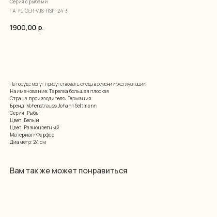
Серия с рыбами
TA-PL-GER-VJS-FISH-24-3
1900,00
р.
добавить в корзину
На посуде могут присутствовать следы времени и эксплуатации.
Наименование: Тарелка большая плоская
Страна производителя: Германия
Бренд: Vohenstrauss Johann Seltmann
Серия: Рыбы
Цвет: Белый
Цвет: Разноцветный
Материал: Фарфор
Диаметр: 24 см
Вам так же может понравиться