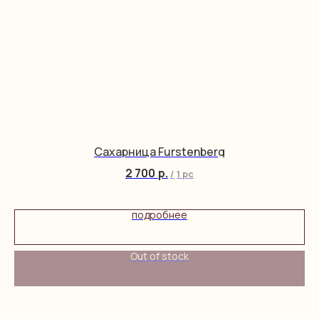
Сахарница Furstenberg
2 700
р.
/
1 pc
подробнее
Out of stock