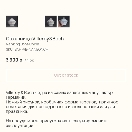
Сахарница Villeroy&Boch
Nanking Bone China
SKU:
SAH-VB-NANBONCH
3 900
р.
/
1 pc
Out of stock
Villeroy & Boch - одна из самых известных мануфактур
Германии.
Нежный рисунок, необычная форма тарелок, приятное
сочетания для повседневного использования или для
праздника.
На посуде могут присутствовать следы времени и
эксплуатации.