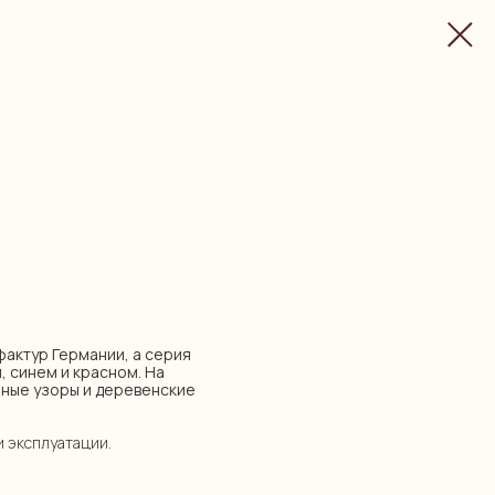
уфактур Германии, а серия
, синем и красном. На
ные узоры и деревенские
и эксплуатации.