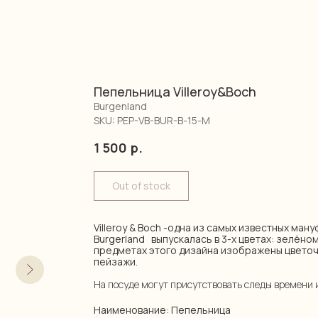
Пепельница Villeroy&Boch
Burgenland
SKU:
PEP-VB-BUR-B-15-M
1 500
р.
Out of stock
Villeroy & Boch -одна из самых известных ман
Burgerland выпускалась в 3-х цветах: зелёном
предметах этого дизайна изображены цветоч
пейзажи.
На посуде могут присутствовать следы времени 
Наименование: Пепельница