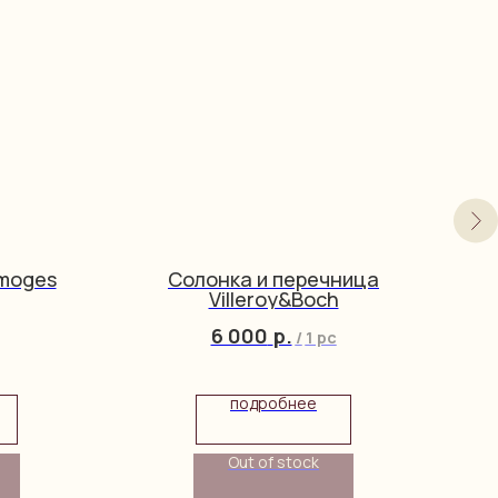
imoges
Солонка и перечница
Villeroy&Boch
6 000
р.
/
1 pc
подробнее
Out of stock