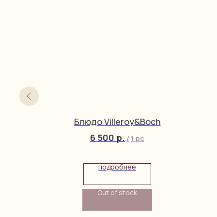
an KPM
Блюдо Villeroy&Boch
6 500
р.
/
1 pc
подробнее
Out of stock