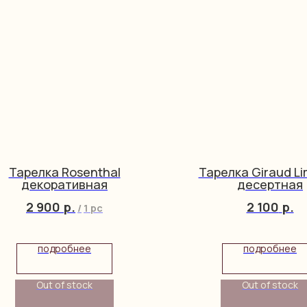
Тарелка Rosenthal
Тарелка Giraud L
декоративная
десертная
2 900
р.
2 100
р.
/
1 pc
подробнее
подробнее
Out of stock
Out of stock