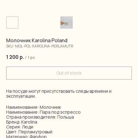
Молочник Karolina Poland
SKU:
MOL-POL-KAROLINA-PERLAMUTR
1 200
р.
/
1 pc
Out of stock
На посуде могут присутствовать следы времени и
эксплуатации.
Наименование: Молочник
Наименование: Пара под эспрессо
Страна производителя: Польша
Бренд: Karolina
Серия: Люди
Цвет: Перламутровый
Материал: Фарфор