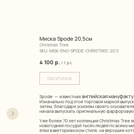
Миска Spode 20,5см
Chrismas Tree
SKU:
MISK-ENG-SPODE-CHRISTREE-20,5
4 100
р.
/
1 pc
Out of stock
английская мануфакту
Spode — известная
Изначально под этой торговой маркой выпуск
затем, благодаря усилиям своего основател
начала выпускать оригинальную фарфоровую 
Уже более 70 лет коллекция Christmas Tree 
новогодней посудой тысяч людей по всему м
елки в викторианском стиле, на верхушке кот