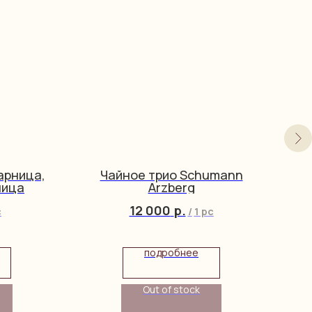
арница,
Чайное трио Schumann
ница
Arzberg
12 000
р.
c
/
1 pc
подробнее
Out of stock