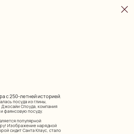
ра с 250-летней историей
.
алась посуда из глины,
я Джосайи Споуда, компания
и фаянсовую посуду.
является популярной
иру! Изображение нарядной
орой сидит Санта Клаус, стало