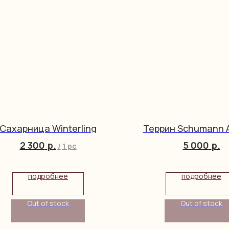
Сахарница Winterling
Террин Schumann 
2 300
р.
5 000
р.
/
1 pc
подробнее
подробнее
Out of stock
Out of stock