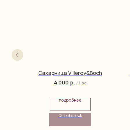
nau
Сахарница Villeroy&Boch
4 000
р.
/
1 pc
упить
подробнее
Out of stock