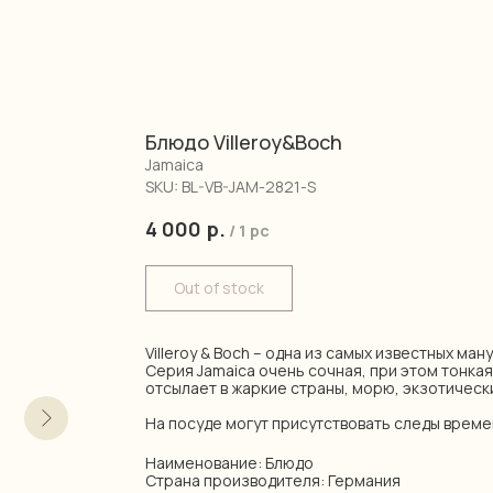
Блюдо Villeroy&Boch
Jamaica
SKU:
BL-VB-JAM-2821-S
4 000
р.
/
1 pc
Out of stock
Villeroy & Boch – одна из самых известных ма
Серия Jamaica очень сочная, при этом тонкая
отсылает в жаркие страны, морю, экзотическ
На посуде могут присутствовать следы време
Наименование: Блюдо
Страна производителя: Германия