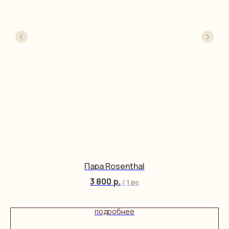
Пара Rosenthal
3 800
р.
/
1 pc
подробнее