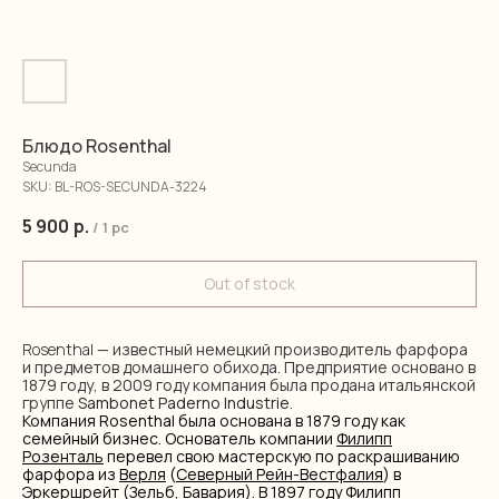
Блюдо Rosenthal
Secunda
SKU:
BL-ROS-SECUNDA-3224
5 900
р.
/
1 pc
Out of stock
Rosenthal
— известный немецкий производитель фарфора
и предметов домашнего обихода. Предприятие основано в
1879 году, в 2009 году компания была продана итальянской
группе
Sambonet Paderno Industrie
.
Компания Rosenthal была основана в 1879 году как
семейный бизнес. Основатель компании
Филипп
Розенталь
перевел свою мастерскую по раскрашиванию
фарфора из
Верля
(
Северный Рейн-Вестфалия
) в
Эркершрейт (
Зельб
,
Бавария
). В 1897 году Филипп