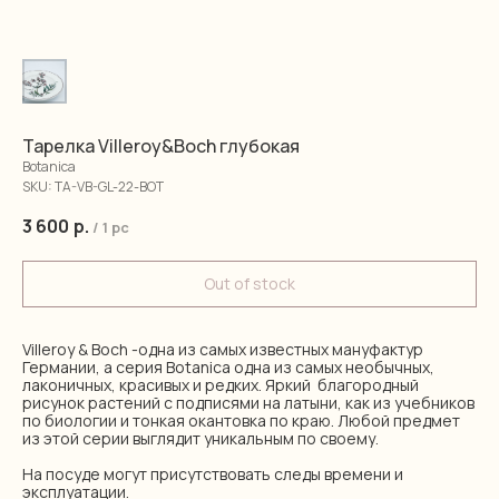
Тарелка Villeroy&Boch глубокая
Botanica
SKU:
TA-VB-GL-22-BOT
3 600
р.
/
1 pc
Out of stock
Villeroy & Boch -одна из самых известных мануфактур
Германии, а серия Botanica одна из самых необычных,
лаконичных, красивых и редких. Яркий благородный
рисунок растений с подписями на латыни, как из учебников
по биологии и тонкая окантовка по краю. Любой предмет
из этой серии выглядит уникальным по своему.
На посуде могут присутствовать следы времени и
эксплуатации.