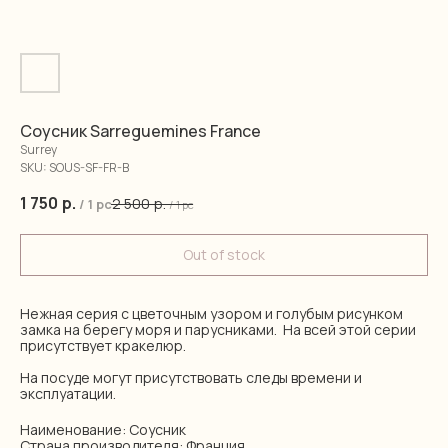
Соусник Sarreguemines France
Surrey
SKU:
SOUS-SF-FR-B
1 750
р.
2 500
р.
/
1 pc
/
1 pc
Out of stock
Нежная серия с цветочным узором и голубым рисунком
замка на берегу моря и парусниками. На всей этой серии
присутствует кракелюр.
На посуде могут присутствовать следы времени и
эксплуатации.
Наименование: Соусник
Страна производителя: Франция