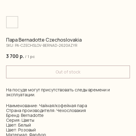
Пара Bernadotte Czechoslovakia
SKU:
PA-CZECHSLOV-BERNAD-2620AZYR
3 700
р.
/
1 pc
Out of stock
На посуде могут присутствовать следы времени и
эксплуатации.
Наименование: Чайная/кофейная пара
Страна производителя: Чехословакия
Бренд: Bernadotte
Серия: Цветы
Цвет: Белый
Цвет: Розовый
Материал: Фарфор