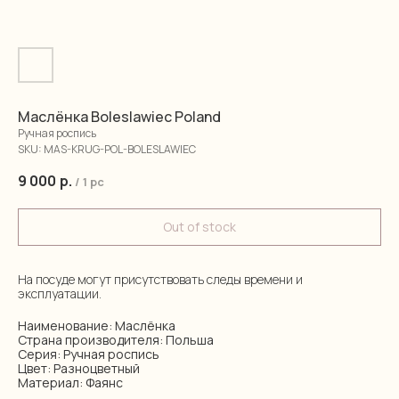
Маслёнка Boleslawiec Poland
Ручная роспись
SKU:
MAS-KRUG-POL-BOLESLAWIEC
9 000
р.
/
1 pc
Out of stock
На посуде могут присутствовать следы времени и
эксплуатации.
Наименование: Маслёнка
Страна производителя: Польша
Серия: Ручная роспись
Цвет: Разноцветный
Материал: Фаянс