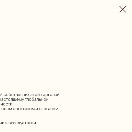
- 4й собственник этой торговой
-настоящему глобальной
ности.
енным логотипом и слоганом,
ни и эксплуатации.