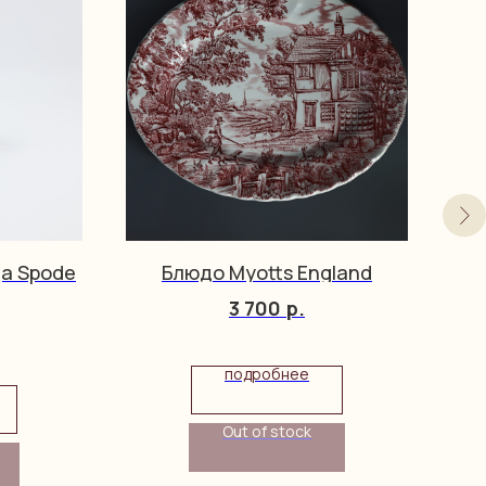
ца Spode
Блюдо Myotts England
3 700
р.
подробнее
Out of stock