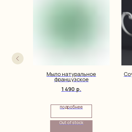
Boch
Мыло натуральное
Соу
французское
1 490
р.
подробнее
Out of stock