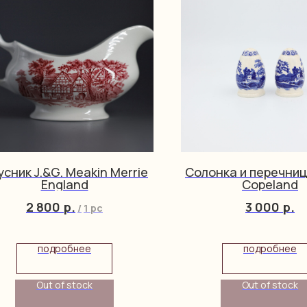
сник J.&G. Meakin Merrie
Солонка и перечни
England
Copeland
2 800
р.
3 000
р.
/
1 pc
подробнее
подробнее
Out of stock
Out of stock