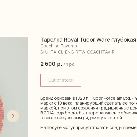
Тарелка Royal Tudor Ware глубокая
Coaching Taverns
SKU:
TA-GL-ENG-RTW-COACHTAV-R
2 600
р.
/
1 pc
Out of stock
Бренд основан в 1828 г. Tudor Porcelain Ltd. 
марки с 19 века, планирующий сделать ее по
маркой, при этом сохраняя традиционные цен
В 2014 году бренд был перезапущен с обновл
а также визуальным рядом и упаковкой.
На посуде могут присутствовать следы време