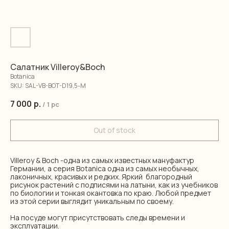
Салатник Villeroy&Boch
Botanica
SKU:
SAL-VB-BOT-D19,5-M
7 000
р.
/
1 pc
Out of stock
Villeroy & Boch -одна из самых известных мануфактур
Германии, а серия Botanica одна из самых необычных,
лаконичных, красивых и редких. Яркий благородный
рисунок растений с подписями на латыни, как из учебников
по биологии и тонкая окантовка по краю. Любой предмет
из этой серии выглядит уникальным по своему.
На посуде могут присутствовать следы времени и
эксплуатации.