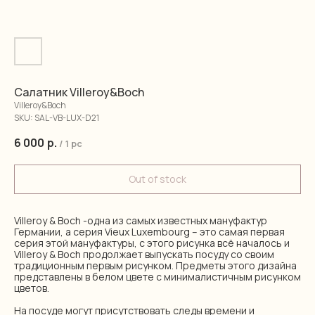
Салатник Villeroy&Boch
Villeroy&Boch
SKU:
SAL-VB-LUX-D21
6 000
р.
/
1 pc
Out of stock
Villeroy & Boch -одна из самых известных мануфактур
Германии, а серия Vieux Luxembourg – это самая первая
серия этой мануфактуры, с этого рисунка всё началось и
Villeroy & Boch продолжает выпускать посуду со своим
традиционным первым рисунком. Предметы этого дизайна
представлены в белом цвете с минималистичным рисунком
цветов.
На посуде могут присутствовать следы времени и