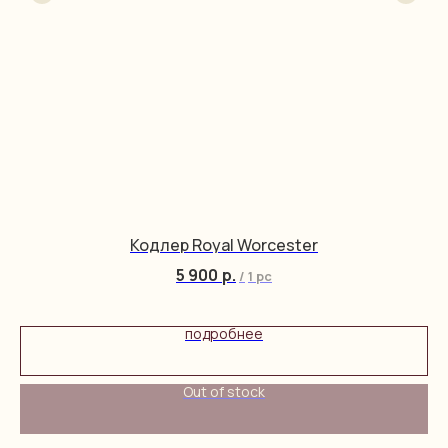
Кодлер Royal Worcester
5 900
р.
/
1 pc
подробнее
Out of stock