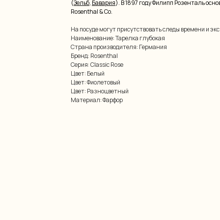
(
Зельб
,
Бавария
). В 1897 году Филипп Розенталь осн
Rosenthal & Co.
На посуде могут присутствовать следы времени и эк
Наименование: Тарелка глубокая
Страна производителя: Германия
Бренд: Rosenthal
Серия: Classic Rose
Цвет: Белый
Цвет: Фиолетовый
Цвет: Разноцветный
Материал: Фарфор