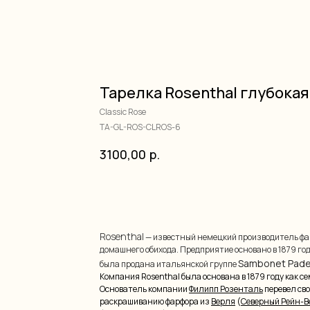
Тарелка Rosenthal глубокая
Classic Rose
TA-GL-ROS-CLROS-6
3100,00
р.
добавить в корзину
Rosenthal
— известный немецкий производитель фа
домашнего обихода. Предприятие основано в 1879 год
Sambonet Pader
была продана итальянской группе
Компания Rosenthal была основана в 1879 году как с
Основатель компании
Филипп Розенталь
перевел св
раскрашиванию фарфора из
Верля
(
Северный Рейн-В