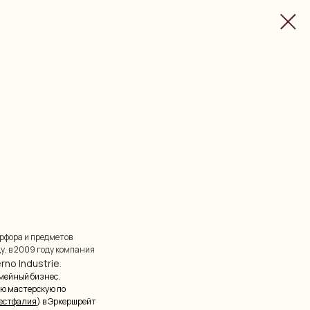
рфора и предметов
у, в 2009 году компания
no Industrie
.
емейный бизнес.
ою мастерскую по
естфалия
) в Эркершрейт