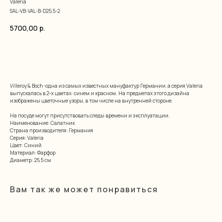
Valeria
SAL-VB-VAL-B-D25,5-2
5700,00
р.
добавить в корзину
Villeroy & Boch -одна из самых известных мануфактур Германии, а серия Valeria
выпускалась в 2-х цветах: синем и красном. На предметах этого дизайна
изображены цветочные узоры, в том числе на внутренней стороне.
На посуде могут присутствовать следы времени и эксплуатации.
Наименование: Салатник
Страна производителя: Германия
Серия: Valeria
Цвет: Синий
Материал: Фарфор
Диаметр: 25,5 см
Вам так же может понравиться