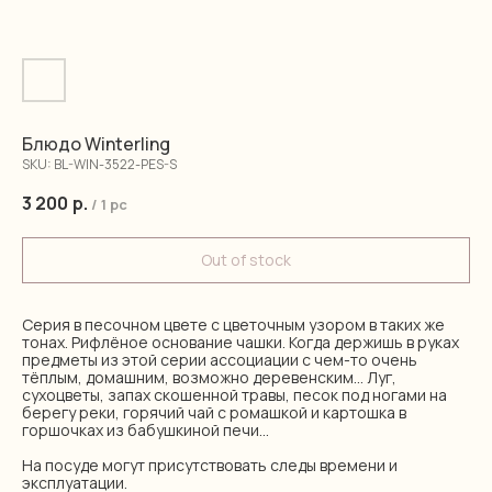
Блюдо Winterling
SKU:
BL-WIN-3522-PES-S
3 200
р.
/
1 pc
Out of stock
Серия в песочном цвете с цветочным узором в таких же
тонах. Рифлёное основание чашки. Когда держишь в руках
предметы из этой серии ассоциации с чем-то очень
тёплым, домашним, возможно деревенским... Луг,
сухоцветы, запах скошенной травы, песок под ногами на
берегу реки, горячий чай с ромашкой и картошка в
горшочках из бабушкиной печи...
На посуде могут присутствовать следы времени и
эксплуатации.