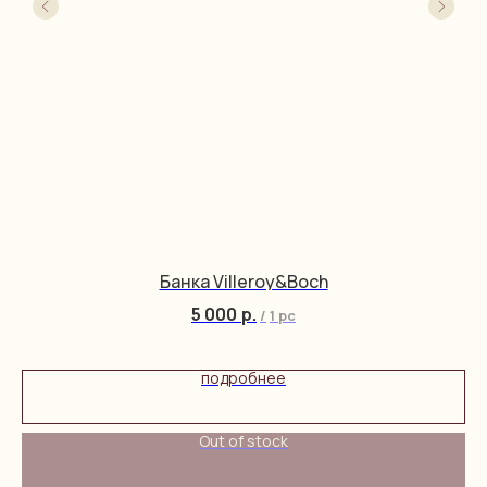
Банка Villeroy&Boch
5 000
р.
/
1 pc
подробнее
Out of stock