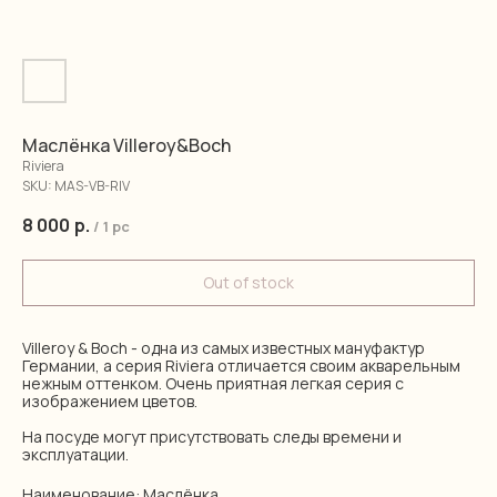
Маслёнка Villeroy&Boch
Riviera
SKU:
MAS-VB-RIV
8 000
р.
/
1 pc
Out of stock
Villeroy & Boch - одна из самых известных мануфактур
Германии, а серия Riviera отличается своим акварельным
нежным оттенком. Очень приятная легкая серия с
изображением цветов.
На посуде могут присутствовать следы времени и
эксплуатации.
Наименование: Маслёнка