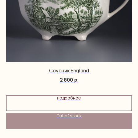
Соусник England
2 800
р.
подробнее
Out of stock