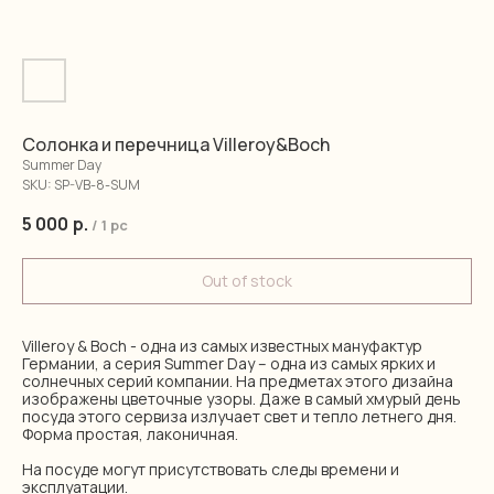
Солонка и перечница Villeroy&Boch
Summer Day
SKU:
SP-VB-8-SUM
5 000
р.
/
1 pc
Out of stock
Villeroy & Boch - одна из самых известных мануфактур
Германии, а серия Summer Day – одна из самых ярких и
солнечных серий компании. На предметах этого дизайна
изображены цветочные узоры. Даже в самый хмурый день
посуда этого сервиза излучает свет и тепло летнего дня.
Форма простая, лаконичная.
На посуде могут присутствовать следы времени и
эксплуатации.