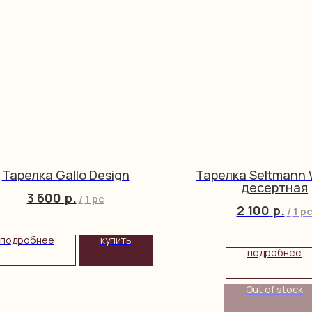
Тарелка Gallo Design
Тарелка Seltmann
десертная
3 600
р.
/
1 pc
2 100
р.
/
1 p
подробнее
купить
подробнее
Out of stock