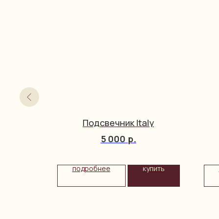
Подсвечник Italy
5 000
р.
упить
подробнее
купить