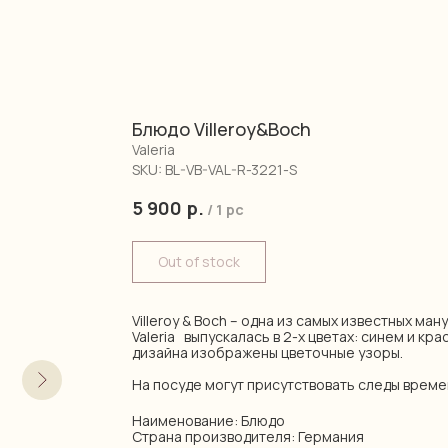
Блюдо Villeroy&Boch
Valeria
SKU:
BL-VB-VAL-R-3221-S
5 900
р.
/
1 pc
Out of stock
Villeroy & Boch – одна из самых известных ма
Valeria выпускалась в 2-х цветах: синем и кр
дизайна изображены цветочные узоры.
На посуде могут присутствовать следы време
Наименование: Блюдо
Страна производителя: Германия