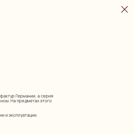
нуфактур Германии, а серия
асном. На предметах этого
ни и эксплуатации.