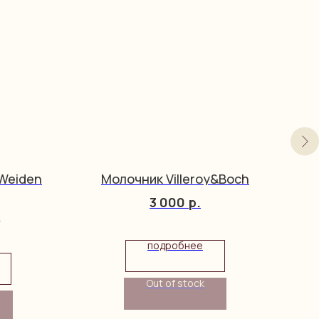
 Weiden
Молочник Villeroy&Boch
С
3 000
р.
c
подробнее
Out of stock