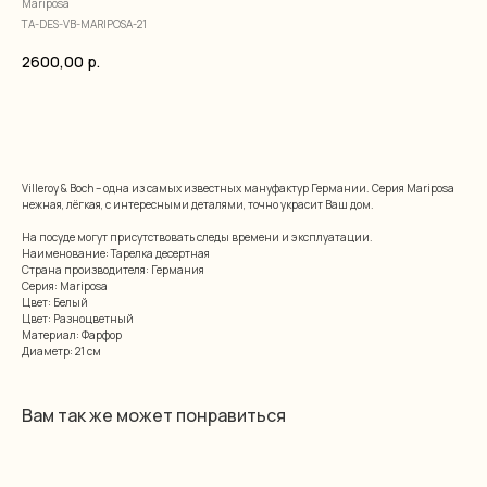
Mariposa
TA-DES-VB-MARIPOSA-21
2600,00
р.
добавить в корзину
Villeroy & Boch – одна из самых известных мануфактур Германии. Серия Mariposa
нежная, лёгкая, с интересными деталями, точно украсит Ваш дом.
На посуде могут присутствовать следы времени и эксплуатации.
Наименование: Тарелка десертная
Страна производителя: Германия
Серия: Mariposa
Цвет: Белый
Цвет: Разноцветный
Материал: Фарфор
Диаметр: 21 см
Вам так же может понравиться