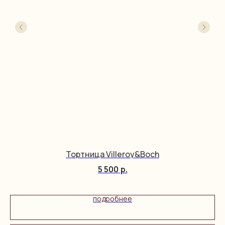
Тортница Villeroy&Boch
5 500
р.
подробнее