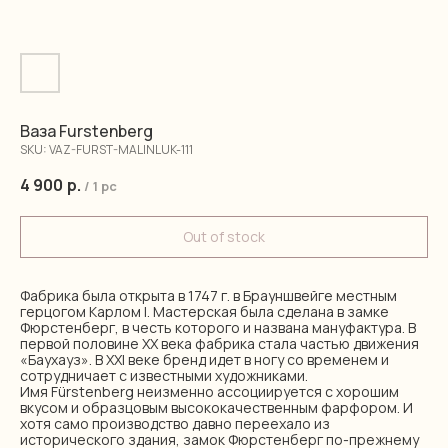
Ваза Furstenberg
SKU:
VAZ-FURST-MALINLUK-111
4 900
р.
/
1 pc
Out of stock
Фабрика была открыта в 1747 г. в Брауншвейге местным
герцогом Карлом I. Мастерская была сделана в замке
Фюрстенберг, в честь которого и названа мануфактура. В
первой половине XX века фабрика стала частью движения
«Баухауз». В XXI веке бренд идет в ногу со временем и
сотрудничает с известными художниками.
Имя Fürstenberg неизменно ассоциируется с хорошим
вкусом и образцовым высококачественным фарфором. И
хотя само производство давно переехало из
исторического здания, замок Фюрстенберг по-прежнему